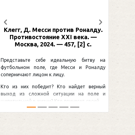
Предыдущий
Следующий
Месси против Роналду.
Рабинер, И. Я. Але
тояние XXI века. —
: иллюстрированная
2024. — 457, [2] с.
Москва, 2024 (макет
[2] с. (Подарочн
Спорт
себе идеальную битву на
ле, где Месси и Роналду
Погоня Александра
цом к лицу.
снайперским рекордо
бедит? Кто найдет верный
принадлежит великом
жной ситуации на поле и
Гретцки, — едва ли не 
изни? Кто принесет своей ...
хоккейная тема последних
сезоном Национальной хок