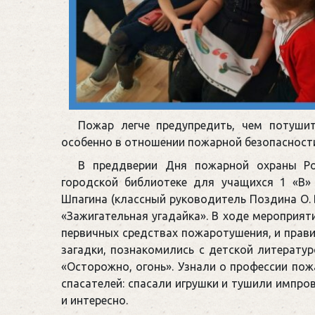
Пожар легче предупредить, чем потушит
особенно в отношении пожарной безопасности
В преддверии Дня пожарной охраны Рос
городской библиотеке для учащихся 1 «В» 
Шпагина (классный руководитель Поздина О. 
«Зажигательная угадайка». В ходе мероприят
первичных средствах пожаротушения, и прави
загадки, познакомились с детской литерату
«Осторожно, огонь». Узнали о профессии пож
спасателей: спасали игрушки и тушили импро
и интересно.