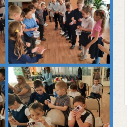
Клегг, Д. 
Противос
Москва, 
Представьте 
футбольном по
соперничают ли
Кто из них по
выход из сло
щепетильной в ж