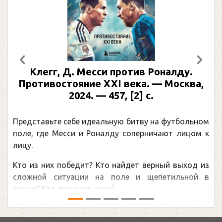
Предыдущий
След
Клегг, Д. Месси против Роналду.
Противостояние XXI века. — Москва,
2024. — 457, [2] с.
Представьте себе идеальную битву на футбольном
поле, где Месси и Роналду соперничают лицом к
лицу.
Кто из них победит? Кто найдет верный выход из
сложной ситуации на поле и щепетильной в
жизни? Кто принесет своей ...