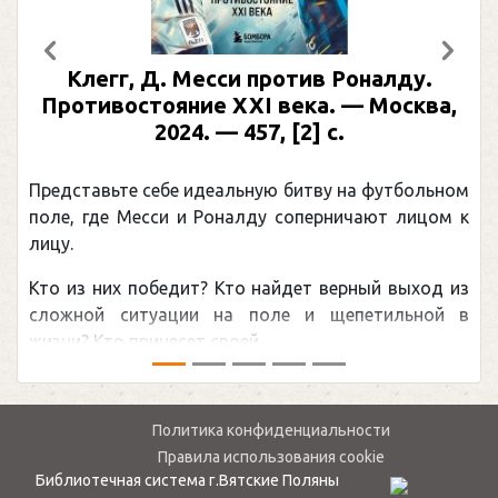
Предыдущий
След
Клегг, Д. Месси против Роналду.
Противостояние XXI века. — Москва,
2024. — 457, [2] с.
Представьте себе идеальную битву на футбольном
поле, где Месси и Роналду соперничают лицом к
лицу.
Кто из них победит? Кто найдет верный выход из
сложной ситуации на поле и щепетильной в
жизни? Кто принесет своей ...
Политика конфиденциальности
Правила использования cookie
Библиотечная система г.Вятские Поляны