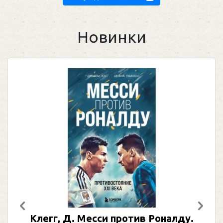
Новинки
Предыдущий
След
Клегг, Д. Месси против Роналду.