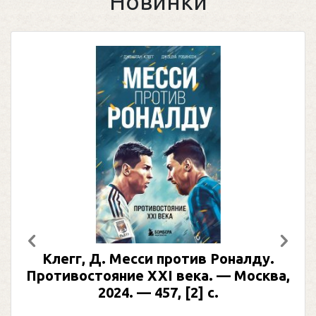
Новинки
Предыдущий
След
Клегг, Д. Месси против Роналду.
Противостояние XXI века. — Москва,
2024. — 457, [2] с.