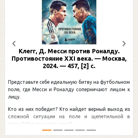
Предыдущий
След
Клегг, Д. Месси против Роналду.
Противостояние XXI века. — Москва,
2024. — 457, [2] с.
Представьте себе идеальную битву на футбольном
поле, где Месси и Роналду соперничают лицом к
лицу.
Кто из них победит? Кто найдет верный выход из
сложной ситуации на поле и щепетильной в
жизни? Кто принесет своей ...