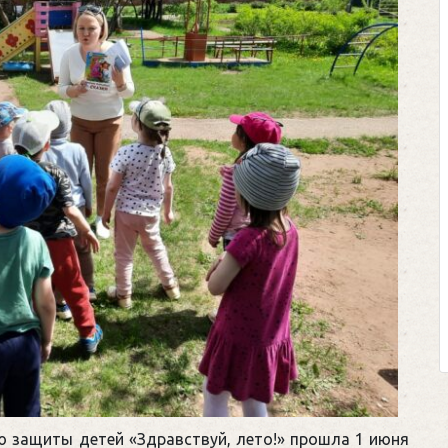
Клегг, Д. 
Противос
Москва, 
Представьте 
футбольном по
соперничают ли
Кто из них по
выход из сло
щепетильной в ж
ю защиты детей «Здравствуй, лето!» прошла 1 июня