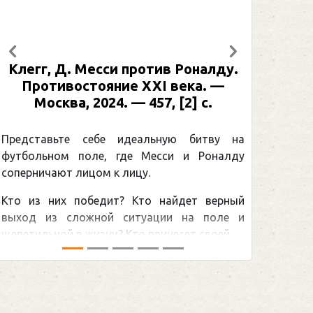
Предыдущий
Следующий
Месси против Роналду.
Рабинер, И. Я. Але
тояние XXI века. —
: иллюстрированная
2024. — 457, [2] с.
Москва, 2024 (макет
[2] с. (Подарочн
Спорт
себе идеальную битву на
ле, где Месси и Роналду
Погоня Александра
цом к лицу.
снайперским рекордо
бедит? Кто найдет верный
принадлежит великом
жной ситуации на поле и
Гретцки, — едва ли не 
изни? Кто принесет своей ...
хоккейная тема последних
сезоном Национальной хок