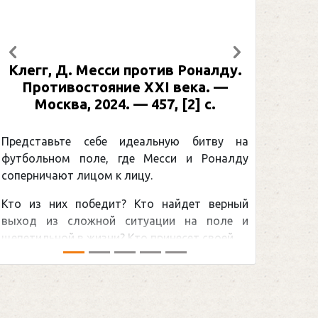
Предыдущий
Следующий
Клегг, Д. Месси против Роналду.
Рабине
Противостояние XXI века. —
: иллю
Москва, 2024. — 457, [2] с.
Москва
[2] 
Представьте себе идеальную битву на
футбольном поле, где Месси и Роналду
Погоня
соперничают лицом к лицу.
снайпер
Кто из них победит? Кто найдет верный
принадл
выход из сложной ситуации на поле и
Гретцки,
щепетильной в жизни? Кто принесет своей ...
хоккейна
сезоном Н