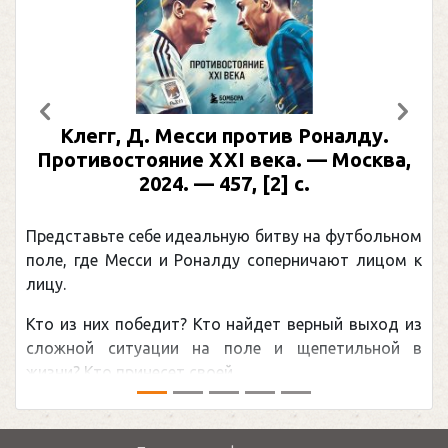
Предыдущий
След
Клегг, Д. Месси против Роналду.
Противостояние XXI века. — Москва,
2024. — 457, [2] с.
Представьте себе идеальную битву на футбольном
поле, где Месси и Роналду соперничают лицом к
лицу.
Кто из них победит? Кто найдет верный выход из
сложной ситуации на поле и щепетильной в
жизни? Кто принесет своей ...