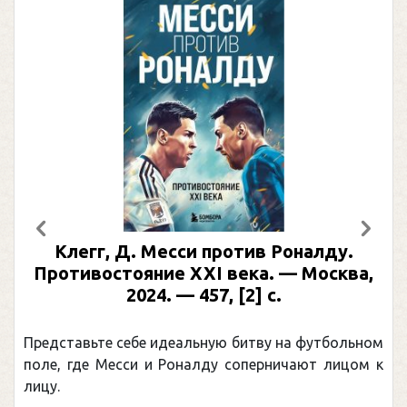
Предыдущий
След
Клегг, Д. Месси против Роналду.
Ра
Противостояние XXI века. — Москва,
и
2024. — 457, [2] с.
Моск
едставьте себе идеальную битву на футбольном
Погон
ле, где Месси и Роналду соперничают лицом к
рекор
цу.
канад