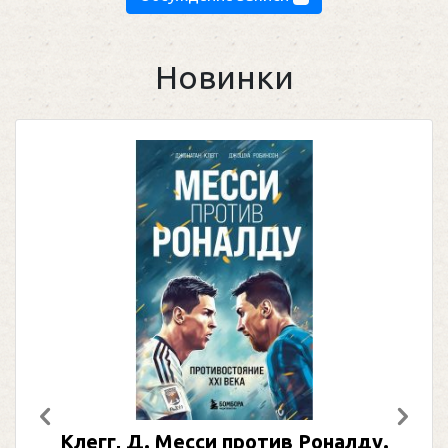
Новинки
Предыдущий
След
Клегг, Д. Месси против Роналду.