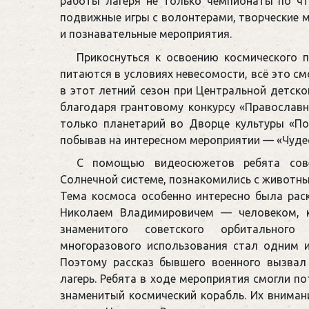
работы лагеря не только чемпионаты по чт
подвижные игры с волонтерами, творческие м
и познавательные мероприятия.
Прикоснуться к освоению космического п
питаются в условиях невесомости, всё это см
в этот летний сезон при Центральной детско
благодаря грантовому конкурсу «Православн
только планетарий во Дворце культуры «Поб
побывав на интересном мероприятии — «Чудес
С помощью видеосюжетов ребята сове
Солнечной системе, познакомились с животн
Тема космоса особенно интересно была рас
Николаем Владимировичем — человеком, к
знаменитого советского орбитального 
многоразового использования стал одним 
Поэтому рассказ бывшего военного вызвал
лагерь. Ребята в ходе мероприятия смогли п
знаменитый космический корабль. Их внима