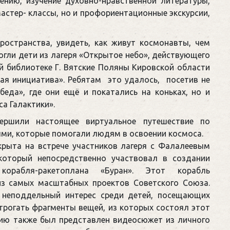
ению, изучение духовно-нравственной литературы,
астер- классы, но и профориентационные экскурсии,
ространства, увидеть, как живут космонавты, чем
огли дети из лагеря «Открытое небо», действующего
й библиотеке Г. Вятские Поляны Кировской области
ая инициатива». Ребятам это удалось, посетив не
еда», где они ещё и покатались на коньках, но и
а Галактики».
ршили настоящее виртуальное путешествие по
ыми, которые помогали людям в освоении космоса.
крыта на встрече участников лагеря с Фалалеевым
оторый непосредственно участвовал в создании
корабля-ракетоплана «Буран». Этот корабль
из самых масштабных проектов Советского Союза.
 неподдельный интерес среди детей, посещающих
отрогать фрагменты вещей, из которых состоял этот
нию также был представлен видеосюжет из личного