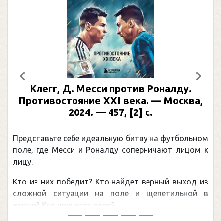
Предыдущий
След
Клегг, Д. Месси против Роналду.
Противостояние XXI века. — Москва,
2024. — 457, [2] с.
Представьте себе идеальную битву на футбольном
поле, где Месси и Роналду соперничают лицом к
лицу.
Кто из них победит? Кто найдет верный выход из
сложной ситуации на поле и щепетильной в
жизни? Кто принесет своей ...