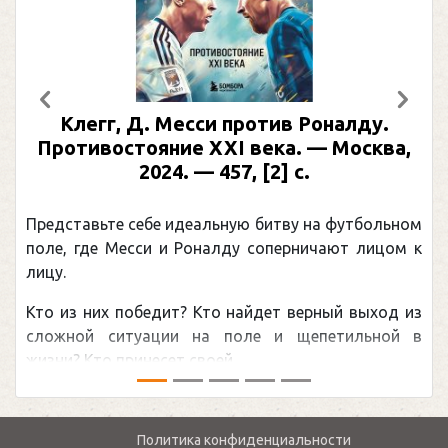
Предыдущий
След
Клегг, Д. Месси против Роналду.
Противостояние XXI века. — Москва,
2024. — 457, [2] с.
Представьте себе идеальную битву на футбольном
поле, где Месси и Роналду соперничают лицом к
лицу.
Кто из них победит? Кто найдет верный выход из
сложной ситуации на поле и щепетильной в
жизни? Кто принесет своей ...
Политика конфиденциальности