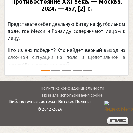
 века. — Москва,
иллюстрированная б
, [2] с.
Москва, 2024 (макет 2025
(Подарочные издан
ую битву на футбольном
Погоня Александра Овечкин
у соперничают лицом к
рекордом НХЛ, который при
канадцу Уэйну Гретцки, — 
найдет верный выход из
обсуждаемая хоккейная тем
оле и щепетильной в
мире.Перед сезоном Националь
.
— ...
Политика конфиденциальности
Правила использования cookie
Библиотечная система г.Вятские Поляны
© 2012-2026