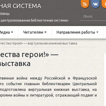
НАЯ СИСТЕМА
оляны
 централизованная библиотечная система»
Медиа
Читателям
Направления работы
ечества герои!» — виртуальная книжная выставка
ества герои!» —
выставка
ственная война между Российской и Французской
ого события главным библиотекарем Центральной
 подготовлена виртуальная книжная выставка, на
ероями войны и литературой, отражающей подвиг и