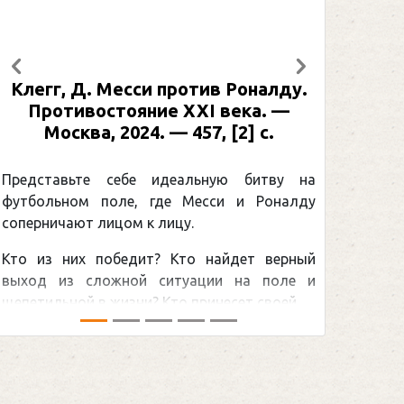
Предыдущий
Следующий
Клегг, Д. Месси против Роналду.
Противостояние XXI века. —
Москва, 2024. — 457, [2] с.
Представьте себе идеальную битву на
футбольном поле, где Месси и Роналду
соперничают лицом к лицу.
Кто из них победит? Кто найдет верный
выход из сложной ситуации на поле и
щепетильной в жизни? Кто принесет своей ...