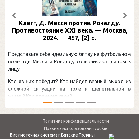
Предыдущий
След
Клегг, Д. Месси против Роналду.
Противостояние XXI века. — Москва,
2024. — 457, [2] с.
Представьте себе идеальную битву на футбольном
поле, где Месси и Роналду соперничают лицом к
лицу.
Кто из них победит? Кто найдет верный выход из
сложной ситуации на поле и щепетильной в
жизни? Кто принесет своей ...
Политика конфиденциальности
Правила использования cookie
Библиотечная система г.Вятские Поляны