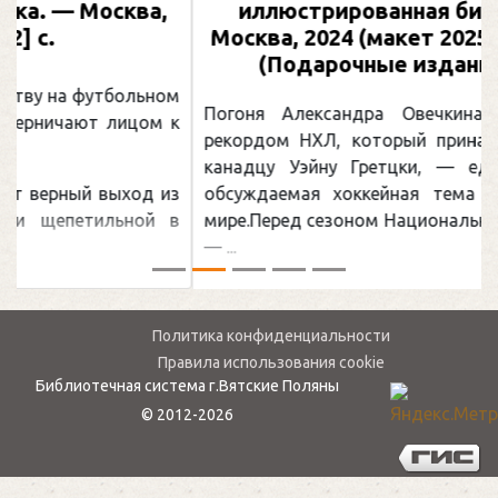
иллюстрированная биография. —
Москва, 2024 (макет 2025). — 133, [2] с.
(Подарочные издания. Спорт)
Погоня Александра Овечкина за снайперским
рекордом НХЛ, который принадлежит великому
канадцу Уэйну Гретцки, — едва ли не самая
обсуждаемая хоккейная тема последних лет в
мире.Перед сезоном Национальной хоккейной лиги
— ...
Политика конфиденциальности
Правила использования cookie
Библиотечная система г.Вятские Поляны
© 2012-2026