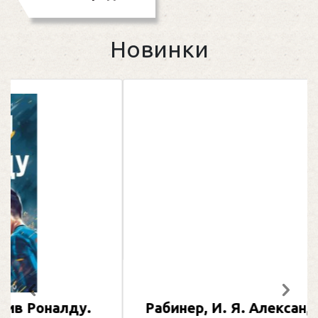
Новинки
Предыдущий
След
Рабинер, И. Я. Александр Овечкин :