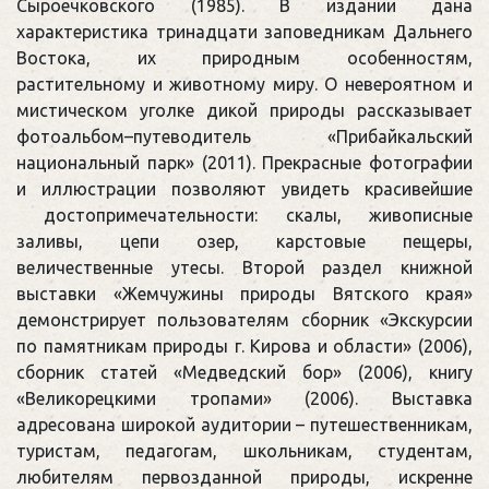
Сыроечковского (1985). В издании дана
характеристика тринадцати заповедникам Дальнего
Востока, их природным особенностям,
растительному и животному миру. О невероятном и
мистическом уголке дикой природы рассказывает
фотоальбом–путеводитель «Прибайкальский
национальный парк» (2011). Прекрасные фотографии
и иллюстрации позволяют увидеть красивейшие
достопримечательности: скалы, живописные
заливы, цепи озер, карстовые пещеры,
величественные утесы. Второй раздел книжной
выставки «Жемчужины природы Вятского края»
демонстрирует пользователям сборник «Экскурсии
по памятникам природы г. Кирова и области» (2006),
сборник статей «Медведский бор» (2006), книгу
«Великорецкими тропами» (2006). Выставка
адресована широкой аудитории – путешественникам,
туристам, педагогам, школьникам, студентам,
любителям первозданной природы, искренне