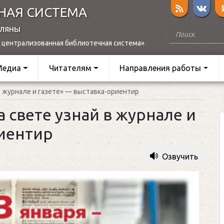
НАЯ СИСТЕМА
оляны
 централизованная библиотечная система»
Медиа
Читателям
Направления работы
в журнале и газете» — выставка-ориентир
 свете узнай в журнале и
риентир
Озвучить