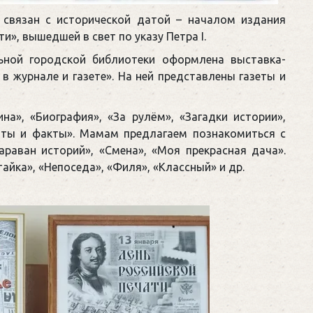
н связан с исторической датой – началом издания
», вышедшей в свет по указу Петра I.
ьной городской библиотеки оформлена выставка-
 в журнале и газете». На ней представлены газеты и
а», «Биография», «За рулём», «Загадки истории»,
енты и факты». Мамам предлагаем познакомиться с
раван историй», «Смена», «Моя прекрасная дача».
йка», «Непоседа», «Филя», «Классный» и др.