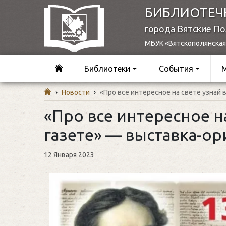
БИБЛИОТЕЧ
города Вятские П
МБУК «Вятскополянская
Библиотеки
События
›
Новости
›
«Про все интересное на свете узнай 
«Про все интересное на
газете» — выставка-о
12 Января 2023