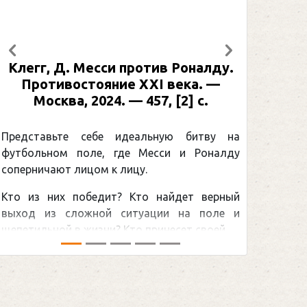
Предыдущий
Следующий
оналду.
Рабинер, И. Я. Александр Овечкин
ка. —
: иллюстрированная биография. —
] с.
Москва, 2024 (макет 2025). — 133,
[2] с. (Подарочные издания.
Спорт)
битву на
 Роналду
Погоня Александра Овечкина за
снайперским рекордом НХЛ, который
ет верный
принадлежит великому канадцу Уэйну
а поле и
Гретцки, — едва ли не самая обсуждаемая
своей ...
хоккейная тема последних лет в мире.Перед
сезоном Национальной хоккейной лиги — ...