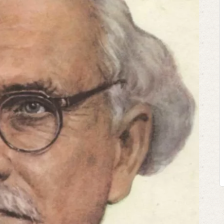
Клегг, Д. Месси против Р
Противостояние XXI ве
Москва, 2024. — 457, [2
Представьте себе идеальную 
футбольном поле, где Месси и
соперничают лицом к лицу.
Кто из них победит? Кто найд
выход из сложной ситуации н
щепетильной в жизни? Кто принесет 