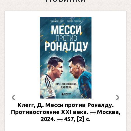
Предыдущий
След
Клегг, Д. Месси против Роналду.
Противостояние XXI века. — Москва,
2024. — 457, [2] с.