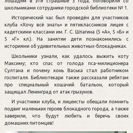
лошадям в эти страшные 3 года, поговорили со
школьниками сотрудники городской библиотеки № 1.
Исторический час был проведён для участников
клуба «Хочу всё знать» и пятиклассников лицея с
кадетскими классами им. Г. С. Шпагина (5 «А», 5 «Б» и
5 «Г» кл.). На занятии дети познакомились с
историями об удивительных животных-блокадниках.
Школьники узнали, как удалось выжить коту
Максиму; кто спас от голода пса-милиционера
Султана и почему конь Васька стал работником
госпиталя. Библиотекари также рассказали ребятам
про специальный кошачий батальон, который
защищал Ленинград от атак грызунов.
И участники клуба, и лицеисты обещали помнить
подвиг маленьких героев блокадного города, а также
заверили, что будут любить и беречь своих
домашних питомцев!