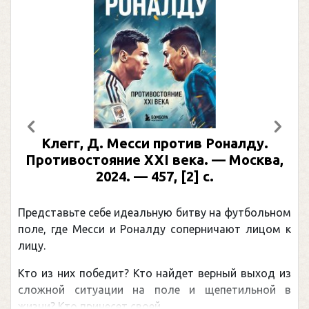
Предыдущий
След
гг, Д. Месси против Роналду.
Рабинер
востояние XXI века. — Москва,
иллюс
2024. — 457, [2] с.
Москва, 2
(Под
вьте себе идеальную битву на футбольном
Погоня Ал
де Месси и Роналду соперничают лицом к
рекордом Н
канадцу У
них победит? Кто найдет верный выход из
обсуждаема
й ситуации на поле и щепетильной в
мире.Перед 
то принесет своей ...
— ...