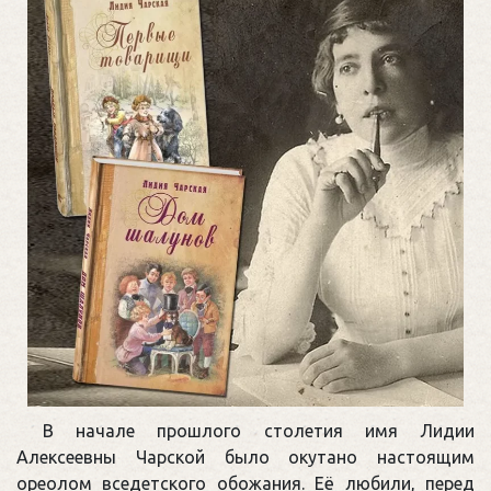
В начале прошлого столетия имя Лидии
Алексеевны Чарской было окутано настоящим
ореолом вседетского обожания. Её любили, перед