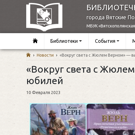
БИБЛИОТЕЧ
города Вятские П
МБУК «Вятскополянская
Библиотеки
События
›
Новости
›
«Вокруг света с Жюлем Верном» — 
«Вокруг света с Жюлем
юбилей
10 Февраля 2023