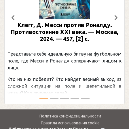
Предыдущий
След
гг, Д. Месси против Роналду.
Рабинер
востояние XXI века. — Москва,
иллюс
2024. — 457, [2] с.
Москва, 2
(Под
вьте себе идеальную битву на футбольном
Погоня Ал
де Месси и Роналду соперничают лицом к
рекордом Н
канадцу У
них победит? Кто найдет верный выход из
обсуждаема
й ситуации на поле и щепетильной в
мире.Перед 
то принесет своей ...
— ...
Политика конфиденциальности
Правила использования cookie