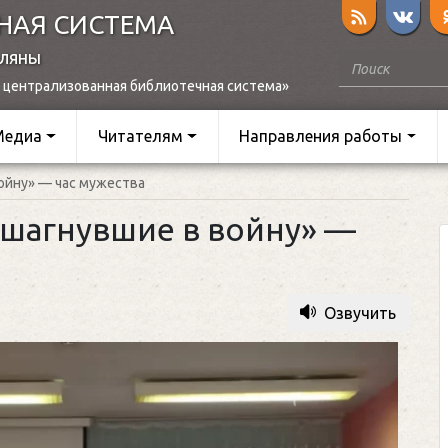
НАЯ СИСТЕМА
оляны
 централизованная библиотечная система»
Медиа
Читателям
Направления работы
ойну» — час мужества
 шагнувшие в войну» —
Озвучить