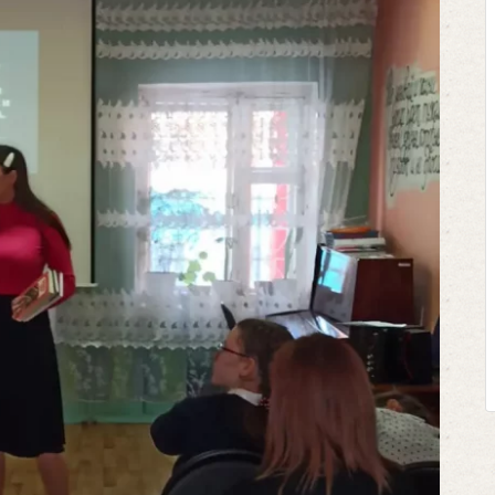
Клегг, Д. Месси прот
Противостояние XX
Москва, 2024. — 457
Представьте себе идеал
футбольном поле, где Ме
соперничают лицом к лицу.
Кто из них победит? Кто 
выход из сложной ситуа
щепетильной в жизни? Кто при