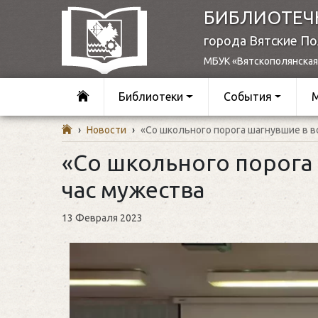
БИБЛИОТЕЧ
города Вятские П
МБУК «Вятскополянская
Библиотеки
События
›
Новости
›
«Со школьного порога шагнувшие в в
«Со школьного порога
час мужества
13 Февраля 2023