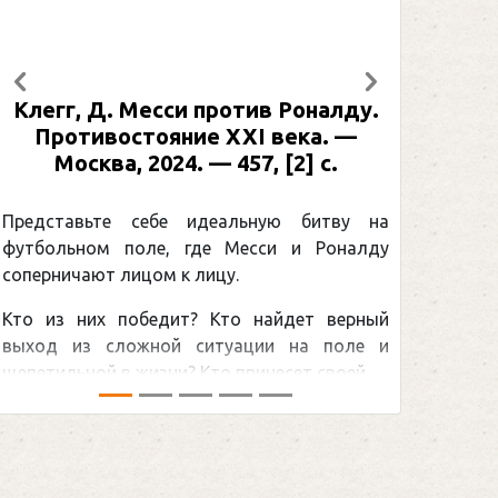
Предыдущий
Следующий
ив Роналду.
Рабинер, И. Я. Александр Ове
I века. —
: иллюстрированная биографи
, [2] с.
Москва, 2024 (макет 2025). — 
[2] с. (Подарочные издания
Спорт)
ьную битву на
сси и Роналду
Погоня Александра Овечкин
снайперским рекордом НХЛ, кот
найдет верный
принадлежит великому канадцу 
ции на поле и
Гретцки, — едва ли не самая обсужд
несет своей ...
хоккейная тема последних лет в мире.
сезоном Национальной хоккейной лиги —