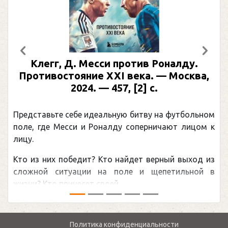
Предыдущий
След
Клегг, Д. Месси против Роналду.
Противостояние XXI века. — Москва,
2024. — 457, [2] с.
Представьте себе идеальную битву на футбольном
поле, где Месси и Роналду соперничают лицом к
лицу.
Кто из них победит? Кто найдет верный выход из
сложной ситуации на поле и щепетильной в
жизни? Кто принесет своей ...
Политика конфиденциальности