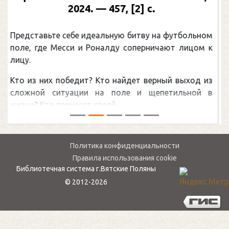
Москва, 2024 (макет 2025). — 133, [2] с.
(Подарочные издания. Спорт)
м
Погоня Александра Овечкина за снайперским
к
рекордом НХЛ, который принадлежит великому
канадцу Уэйну Гретцки, — едва ли не самая
з
обсуждаемая хоккейная тема последних лет в
в
мире.Перед сезоном Национальной хоккейной лиги
— ...
Политика конфиденциальности
Правила использования cookie
Библиотечная система г.Вятские Поляны
© 2012-2026