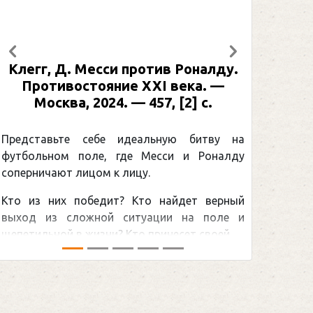
Предыдущий
Следующий
Клегг, Д. Месси против Роналду.
Рабине
Противостояние XXI века. —
: иллю
Москва, 2024. — 457, [2] с.
Москва
[2] 
Представьте себе идеальную битву на
футбольном поле, где Месси и Роналду
Погоня
соперничают лицом к лицу.
снайпер
Кто из них победит? Кто найдет верный
принадл
выход из сложной ситуации на поле и
Гретцки,
щепетильной в жизни? Кто принесет своей ...
хоккейна
сезоном Н