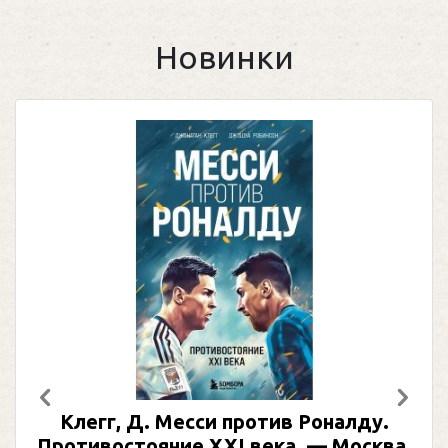
Новинки
Предыдущий
След
Клегг, Д. Месси против Роналду.
Противостояние XXI века. — Москва,