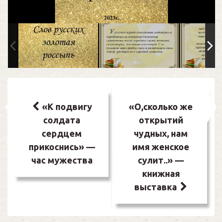
Навигация
по
«К подвигу
«О,сколько же
солдата
открытий
записям
сердцем
чудных, нам
прикоснись» —
имя женское
час мужества
сулит..» —
книжная
выставка