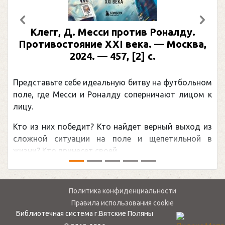
Предыдущий
След
Клегг, Д. Месси против Роналду.
Противостояние XXI века. — Москва,
2024. — 457, [2] с.
Представьте себе идеальную битву на футбольном
П
поле, где Месси и Роналду соперничают лицом к
р
лицу.
к
Кто из них победит? Кто найдет верный выход из
о
сложной ситуации на поле и щепетильной в
м
жизни? Кто принесет своей ...
—
Политика конфиденциальности
Правила использования cookie
Библиотечная система г.Вятские Поляны