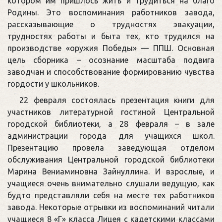
котором им пришлось жить и трудиться на благо
Родины. Это воспоминания работников завода,
рассказывающие о трудностях эвакуации,
трудностях работы и быта тех, кто трудился на
производстве «оружия Победы» — ППШ. Основная
цель сборника – осознание масштаба подвига
заводчан и способствование формированию чувства
гордости у школьников.
22 февраля состоялась презентация книги для
участников литературной гостиной Центральной
городской библиотеки, а 28 февраля – в зале
администрации города для учащихся школ.
Презентацию провела заведующая отделом
обслуживания Центральной городской библиотеки
Марина Вениаминовна Зайнуллина. И взрослые, и
учащиеся очень внимательно слушали ведущую, как
будто представляли себя на месте тех работников
завода. Некоторые отрывки из воспоминаний читали
учащиеся 8 «Г» класса Лицея с кадетскими классами