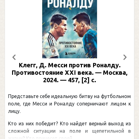
Предыдущий
След
Клегг, Д. Месси против Роналду.
Противостояние XXI века. — Москва,
2024. — 457, [2] с.
Представьте себе идеальную битву на футбольном
поле, где Месси и Роналду соперничают лицом к
лицу.
Кто из них победит? Кто найдет верный выход из
сложной ситуации на поле и щепетильной в
жизни? Кто принесет своей ...