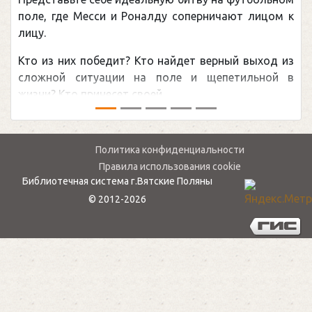
Погоня Александра Овечкина за снайперск
рекордом НХЛ, который принадлежит велико
канадцу Уэйну Гретцки, — едва ли не сам
обсуждаемая хоккейная тема последних лет
мире.Перед сезоном Национальной хоккейной ли
— ...
Политика конфиденциальности
Правила использования cookie
Библиотечная система г.Вятские Поляны
© 2012-2026