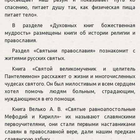
спасению, питает душу так, как физическая пища
питает тело».
В разделе «Духовных книг божественная
мудрость» размещены книги об истории религии и
православия.
Раздел «Святыни православия» познакомит с
житиями русских святых.
Книга «Святой великомученик и целитель
Пантелеимон» расскажет о жизни и многочисленных
чудесах святого. Он был милостивым и всем сердцем
хотел помочь людям больным, страдающим,
нуждающимся в его помощи.
Книга Велько А. В. «Святые равноапостольные
Мефодий и Кирилл»- их называют славянскими
первоучителями, они стали первыми наставниками
славян в православной вере, дали нашим предкам
славянскую азбуку.