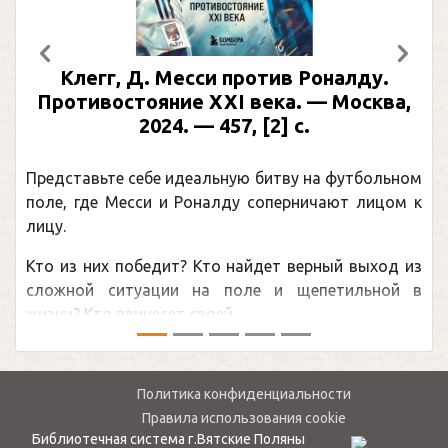
Предыдущий
След
ротив Роналду.
Рабинер, И. Я. Алекса
 века. — Москва,
иллюстрированная б
, [2] с.
Москва, 2024 (макет 2025
(Подарочные издан
ую битву на футбольном
Погоня Александра Овечкин
у соперничают лицом к
рекордом НХЛ, который при
канадцу Уэйну Гретцки, — 
найдет верный выход из
обсуждаемая хоккейная тем
оле и щепетильной в
мире.Перед сезоном Националь
.
— ...
Политика конфиденциальности
Правила использования cookie
Библиотечная система г.Вятские Поляны