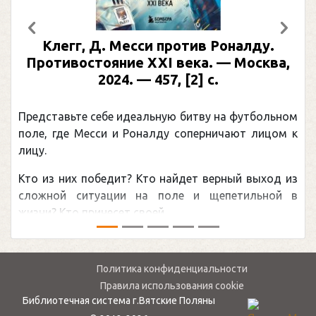
Предыдущий
След
Месси против Роналду.
Рабинер, И. Я.
ие XXI века. — Москва,
иллюстрирова
4. — 457, [2] с.
Москва, 2024 (мак
(Подарочные
 идеальную битву на футбольном
Погоня Александра 
и Роналду соперничают лицом к
рекордом НХЛ, кото
канадцу Уэйну Грет
ит? Кто найдет верный выход из
обсуждаемая хоккей
ии на поле и щепетильной в
мире.Перед сезоном Н
 своей ...
— ...
Политика конфиденциальности
Правила использования cookie
Библиотечная система г.Вятские Поляны