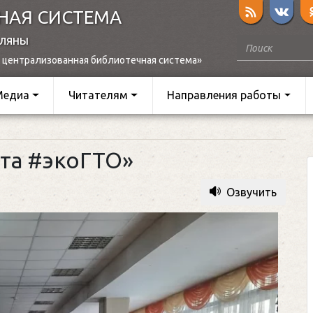
НАЯ СИСТЕМА
оляны
 централизованная библиотечная система»
Медиа
Читателям
Направления работы
ета #экоГТО»
Озвучить