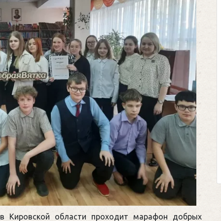
Клегг, Д. Месси прот
Противостояние XX
Москва, 2024. — 457
Представьте себе идеал
футбольном поле, где Ме
соперничают лицом к лицу.
Кто из них победит? Кто 
выход из сложной ситуа
щепетильной в жизни? Кто при
 в Кировской области проходит марафон добрых