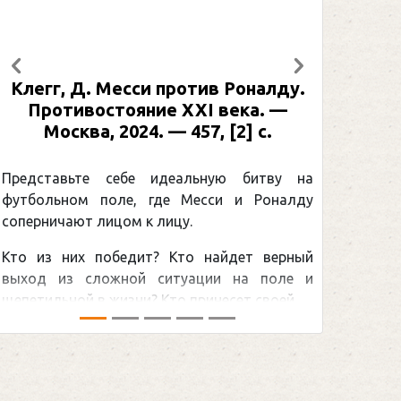
Предыдущий
Следующий
ив Роналду.
Рабинер, И. Я. Александр Ове
I века. —
: иллюстрированная биографи
, [2] с.
Москва, 2024 (макет 2025). — 
[2] с. (Подарочные издания
Спорт)
ьную битву на
сси и Роналду
Погоня Александра Овечкин
снайперским рекордом НХЛ, кот
найдет верный
принадлежит великому канадцу 
ции на поле и
Гретцки, — едва ли не самая обсужд
несет своей ...
хоккейная тема последних лет в мире.
сезоном Национальной хоккейной лиги —