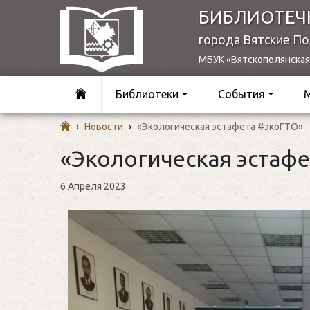
БИБЛИОТЕЧ
города Вятские П
МБУК «Вятскополянская
Библиотеки
События
›
Новости
›
«Экологическая эстафета #экоГТО»
«Экологическая эстаф
6 Апреля 2023