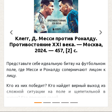
Предыдущий
След
Клегг, Д. Месси против Роналду.
Противостояние XXI века. — Москва,
2024. — 457, [2] с.
Представьте себе идеальную битву на футбольном
поле, где Месси и Роналду соперничают лицом к
лицу.
Кто из них победит? Кто найдет верный выход из
сложной ситуации на поле и щепетильной в
жизни? Кто принесет своей ...