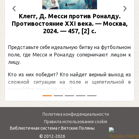
Предыдущий
След
Клегг, Д. Месси против Роналду.
Противостояние XXI века. — Москва,
2024. — 457, [2] с.
Представьте себе идеальную битву на футбольном
поле, где Месси и Роналду соперничают лицом к
лицу.
Кто из них победит? Кто найдет верный выход из
сложной ситуации на поле и щепетильной в
жизни? Кто принесет своей ...
Политика конфиденциальности
Правила использования cookie
Библиотечная система г.Вятские Поляны
© 2012-2026