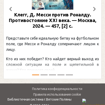
Предыдущий
След
Клегг, Д. Месси против Роналду.
Противостояние XXI века. — Москва,
2024. — 457, [2] с.
Представьте себе идеальную битву на футбольном
П
поле, где Месси и Роналду соперничают лицом к
р
лицу.
к
Кто из них победит? Кто найдет верный выход из
о
сложной ситуации на поле и щепетильной в
м
жизни? Кто принесет своей ...
—
Политика конфиденциальности
Правила использования cookie
Библиотечная система г.Вятские Поляны