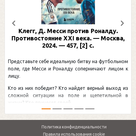
Предыдущий
След
Клегг, Д. Месси против Роналду.
Противостояние XXI века. — Москва,
2024. — 457, [2] с.
Представьте себе идеальную битву на футбольном
поле, где Месси и Роналду соперничают лицом к
лицу.
Кто из них победит? Кто найдет верный выход из
сложной ситуации на поле и щепетильной в
жизни? Кто принесет своей ...
Политика конфиденциальности
Правила использования cookie