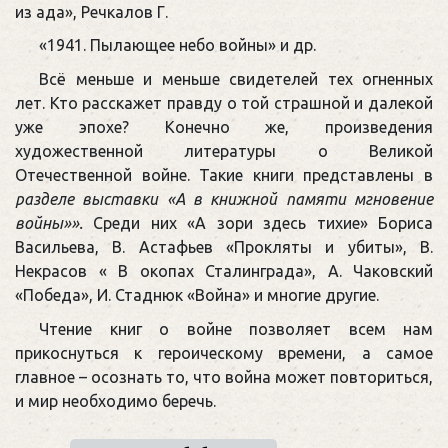
из ада», Речкалов Г.
«1941. Пылающее небо войны» и др.
Всё меньше и меньше свидетелей тех огненных
лет. Кто расскажет правду о той страшной и далекой
уже эпохе? Конечно же, произведения
художественной литературы о Великой
Отечественной войне. Такие книги представлены в
разделе выставки
«А в книжной памяти мгновение
войны»»
.
Среди них «А зори здесь тихие» Бориса
Васильева, В. Астафьев «Прокляты и убиты», В.
Некрасов « В окопах Сталинграда», А. Чаковский
«Победа», И. Стаднюк «Война» и многие другие.
Чтение книг о войне позволяет всем нам
прикоснуться к героическому времени, а самое
главное – осознать то, что война может повториться,
и мир необходимо беречь.