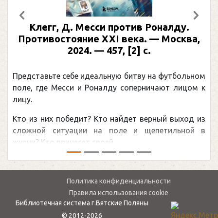
Предыдущий
След
Клегг, Д. Месси против Роналду.
Ра
Противостояние XXI века. — Москва,
и
2024. — 457, [2] с.
Моск
едставьте себе идеальную битву на футбольном
Погон
ле, где Месси и Роналду соперничают лицом к
рекор
цу.
канад
о из них победит? Кто найдет верный выход из
обсуж
ожной ситуации на поле и щепетильной в
мире.
зни? Кто принесет своей ...
— ...
Политика конфиденциальности
Правила использования cookie
Библиотечная система г.Вятские Поляны
© 2012-2026