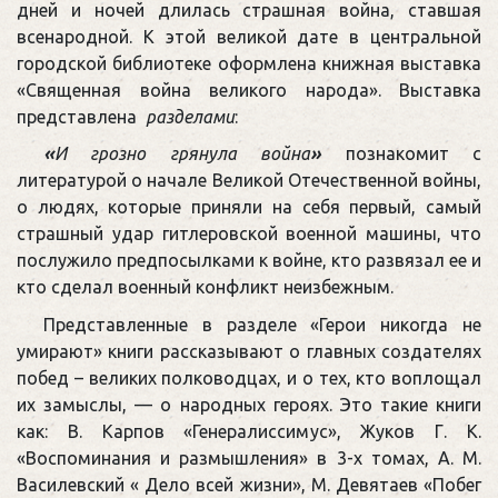
дней и ночей длилась страшная война, ставшая
всенародной. К этой великой дате в центральной
городской библиотеке оформлена книжная выставка
«Священная война великого народа». Выставка
представлена
разделами
:
«
И грозно грянула война
»
познакомит с
литературой о начале Великой Отечественной войны,
о людях, которые приняли на себя первый, самый
страшный удар гитлеровской военной машины, что
послужило предпосылками к войне, кто развязал ее и
кто сделал военный конфликт неизбежным.
Представленные в разделе «Герои никогда не
умирают» книги рассказывают о главных создателях
побед – великих полководцах, и о тех, кто воплощал
их замыслы, — о народных героях. Это такие книги
как: В. Карпов «Генералиссимус», Жуков Г. К.
«Воспоминания и размышления» в 3-х томах, А. М.
Василевский « Дело всей жизни», М. Девятаев «Побег