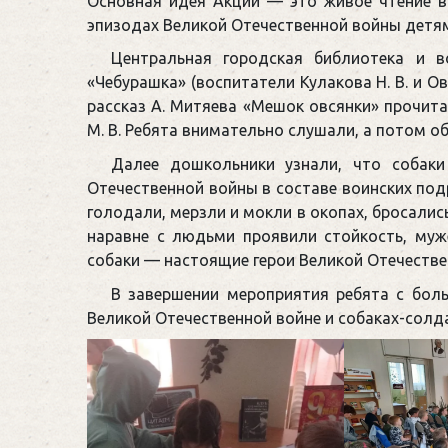
Основная идея Акции — это живое чтение в
эпизодах Великой Отечественной войны детям 
Центральная городская библиотека и 
«Чебурашка» (воспитатели Кулакова Н. В. и Ов
рассказ А. Митяева «Мешок овсянки» прочи
М. В. Ребята внимательно слушали, а потом о
Далее дошкольники узнали, что собаки
Отечественной войны в составе воинских под
голодали, мерзли и мокли в окопах, бросалис
наравне с людьми проявили стойкость, муж
собаки — настоящие герои Великой Отечеств
В завершении мероприятия ребята с бол
Великой Отечественной войне и собаках-солд