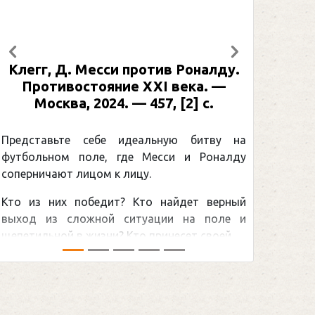
Предыдущий
Следующий
отив Роналду.
Рабинер, И. Я. Александр О
XI века. —
: иллюстрированная биогра
57, [2] с.
Москва, 2024 (макет 2025). 
[2] с. (Подарочные издан
Спорт)
льную битву на
Месси и Роналду
Погоня Александра Овечки
.
снайперским рекордом НХЛ, к
о найдет верный
принадлежит великому канадцу
ации на поле и
Гретцки, — едва ли не самая обсу
ринесет своей ...
хоккейная тема последних лет в мир
сезоном Национальной хоккейной лиги