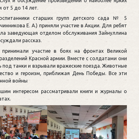
слух и обсуждение произведений о наиболее ярких
от 5 до 14 лет.
воспитанники старших групп детского сада № 5
чинникова Е. А.) приняли участие в Акции. Для ребят
тала заведующая отделом обслуживания Зайнуллина
бсуждали рассказ.
 принимали участие в боях на фронтах Великой
разделений Красной армии. Вместе с солдатами они
ь под танки и взрывали вражеские поезда. Животные
ество и героизм, приближая День Победы. Все эти
енной войны
ьшим интересом рассматривали книги и журналы о
атах.