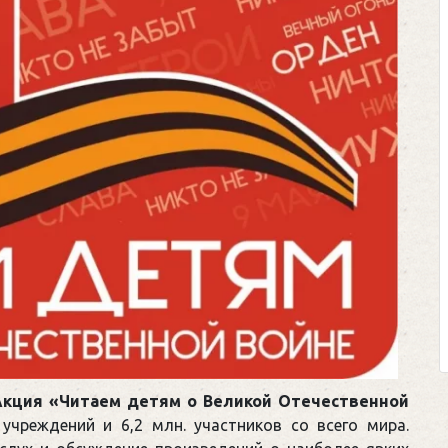
Клегг, Д. Месси пр
Противостояние X
Москва, 2024. — 4
Представьте себе идеа
футбольном поле, где 
соперничают лицом к лицу
Кто из них победит? Кт
выход из сложной ситу
щепетильной в жизни? Кто п
кция «Читаем детям о Великой Отечественной
чреждений и 6,2 млн. участников со всего мира.