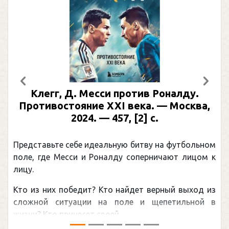
Предыдущий
След
Клегг, Д. Месси против Роналду.
Противостояние XXI века. — Москва,
2024. — 457, [2] с.
Представьте себе идеальную битву на футбольном
поле, где Месси и Роналду соперничают лицом к
лицу.
Кто из них победит? Кто найдет верный выход из
сложной ситуации на поле и щепетильной в
жизни? Кто принесет своей ...