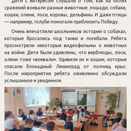
Дети с интересом слушали о том, как на полях
сражений воевали разные животные: лошади, собаки,
кошки, олени, лоси, коровы, дельфины. И даже птицы
— например, голуби помогали приблизить Победу.
Очень впечатлили школьников истории о собаках,
которые бросались под танки и погибали. Ребята
просмотрели некоторые видеофильмы о животных
на войне. Дети были удивлены, что верблюды, лоси,
олени тоже «воевали». Удивили их и кошки, которые
спасали блокадный Ленинград от полчищ крыс.
После мероприятия ребята оживленно обсуждали
услышанное и увиденное.