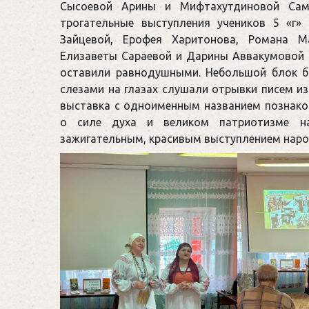
Сысоевой Арины и Мифтахутдиновой Самир
трогательные выступления учеников 5 «г»
Зайцевой, Ерофея Харитонова, Романа М
Елизаветы Сараевой и Дарины Аввакумовой (
оставили равнодушными. Небольшой блок б
слезами на глазах слушали отрывки писем из 
выставка с одноименным названием познако
о силе духа и великом патриотизме на
зажигательным, красивым выступлением наро