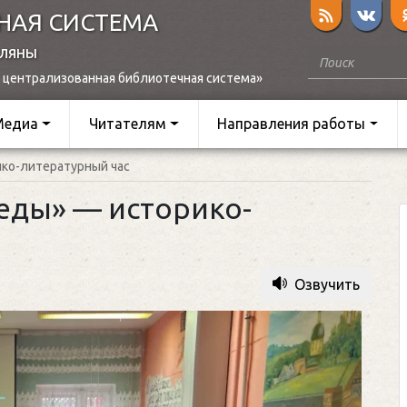
НАЯ СИСТЕМА
оляны
 централизованная библиотечная система»
Медиа
Читателям
Направления работы
ико-литературный час
беды» — историко-
Озвучить