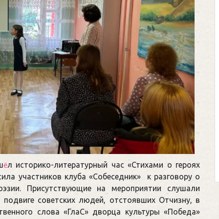
ш
л историко-литературный час «Стихами о героях
ё
сила участников клуба «Собеседник» к разговору о
оэзии. Присутствующие на мероприятии слушали
м подвиге советских людей, отстоявших Отчизну, в
твенного слова «ГлаС» дворца культуры «Победа»