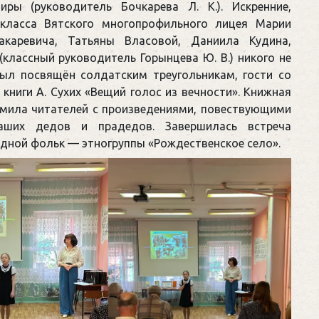
ы (руководитель Бочкарева Л. К.). Искренние,
 класса Вятского многопрофильного лицея Марии
акаревича, Татьяны Власовой, Даниила Кудина,
классный руководитель Горынцева Ю. В.) никого не
ыл посвящён солдатским треугольникам, гости со
книги А. Сухих «Вещий голос из вечности». Книжная
мила читателей с произведениями, повествующими
ших дедов и прадедов. Завершилась встреча
дной фольк — этногруппы «Рождественское село».