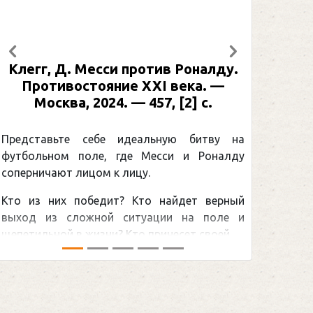
Предыдущий
Следующий
Рабинер, И. Я. Александр Овечкин
: иллюстрированная биография. —
Москва, 2024 (макет 2025). — 133,
[2] с. (Подарочные издания.
Спорт)
Погоня Александра Овечкина за
снайперским рекордом НХЛ, который
принадлежит великому канадцу Уэйну
Гретцки, — едва ли не самая обсуждаемая
хоккейная тема последних лет в мире.Перед
сезоном Национальной хоккейной лиги — ...