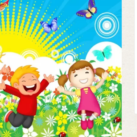
Клегг, Д. Месси против Роналду.
Противостояние XXI века. —
Москва, 2024. — 457, [2] с.
Представьте себе идеальную битву на
футбольном поле, где Месси и Роналду
соперничают лицом к лицу.
Кто из них победит? Кто найдет верный
выход из сложной ситуации на поле и
щепетильной в жизни? Кто принесет своей ...