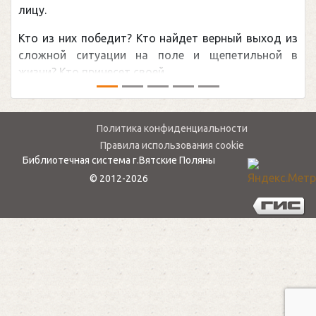
ре
лицу.
ка
Кто из них победит? Кто найдет верный выход из
об
сложной ситуации на поле и щепетильной в
ми
жизни? Кто принесет своей ...
— .
Политика конфиденциальности
Правила использования cookie
Библиотечная система г.Вятские Поляны
© 2012-2026