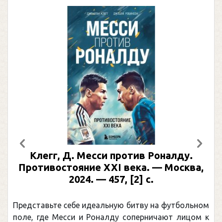
Предыдущий
След
Клегг, Д. Месси против Роналду.
Противостояние XXI века. — Москва,
2024. — 457, [2] с.
М
Представьте себе идеальную битву на футбольном
По
поле, где Месси и Роналду соперничают лицом к