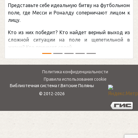
Представьте себе идеальную битву на футбольном
П
поле, где Месси и Роналду соперничают лицом к
р
лицу.
к
Кто из них победит? Кто найдет верный выход из
о
сложной ситуации на поле и щепетильной в
м
жизни? Кто принесет своей ...
—
Политика конфиденциальности
Правила использования cookie
Библиотечная система г.Вятские Поляны
© 2012-2026