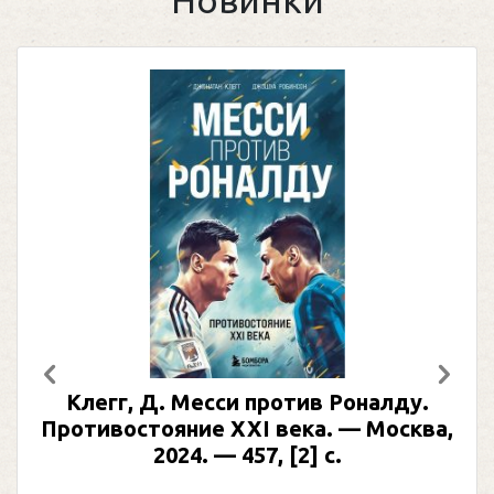
Предыдущий
След
Клегг, Д. Месси против Роналду.
Противостояние XXI века. — Москва,
2024. — 457, [2] с.