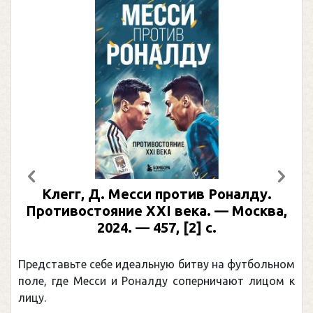
Предыдущий
След
. Месси против Роналду.
Рабинер, И. 
ояние XXI века. — Москва,
иллюстриро
2024. — 457, [2] с.
Москва, 2024 (
(Подарочн
ебе идеальную битву на футбольном
Погоня Александ
си и Роналду соперничают лицом к
рекордом НХЛ, к
канадцу Уэйну Г