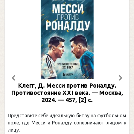
Предыдущий
След
Месси против Роналду.
Рабинер, И. Я.
ие XXI века. — Москва,
иллюстрирова
4. — 457, [2] с.
Москва, 2024 (мак
(Подарочные
 идеальную битву на футбольном
Погоня Александра 
и Роналду соперничают лицом к
рекордом НХЛ, кото