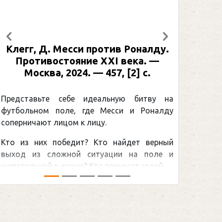
Предыдущий
Следующий
Клегг, Д. Месси против Роналду.
Противостояние XXI века. —
Москва, 2024. — 457, [2] с.
Представьте себе идеальную битву на
футбольном поле, где Месси и Роналду
соперничают лицом к лицу.
Кто из них победит? Кто найдет верный
выход из сложной ситуации на поле и
щепетильной в жизни? Кто принесет своей ...